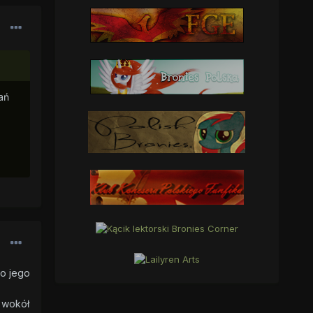
ań
do jego
 wokół