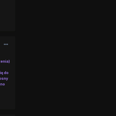
zenia)
ię do
iosny
wno