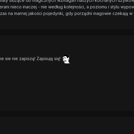
ematy służące do magicznych wzmagań naszych kochanych użytkow
ani nieco inaczej - nie według kolejności, a poziomu i stylu wypow
zas na marnej jakości pojedynki, gdy porządni magowie czekają w
 sie nie zapiszą! Zapisuję się!