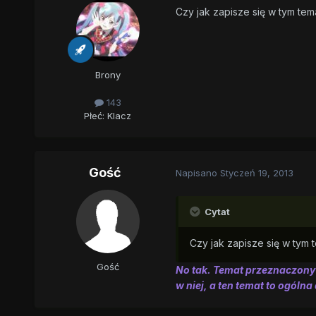
Czy jak zapisze się w tym tem
Brony
143
Płeć:
Klacz
Gość
Napisano
Styczeń 19, 2013
Cytat
Czy jak zapisze się w tym 
Gość
No tak. Temat przeznaczony 
w niej, a ten temat to ogólna