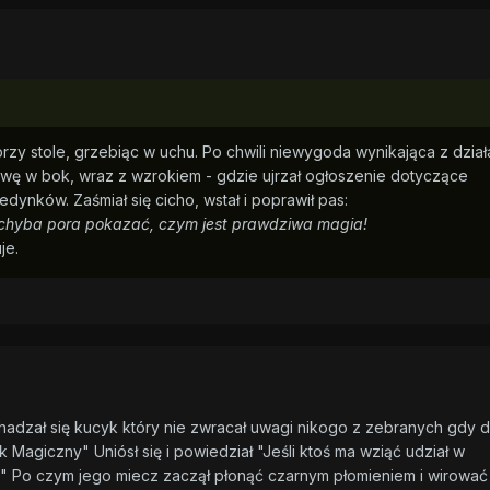
zy stole, grzebiąc w uchu. Po chwili niewygoda wynikająca z dział
owę w bok, wraz z wzrokiem - gdzie ujrzał ogłoszenie dotyczące
ynków. Zaśmiał się cicho, wstał i poprawił pas:
. chyba pora pokazać, czym jest prawdziwa magia!
je.
hadzał się kucyk który nie zwracał uwagi nikogo z zebranych gdy 
 Magiczny" Uniósł się i powiedział "Jeśli ktoś ma wziąć udział w
a!" Po czym jego miecz zaczął płonąć czarnym płomieniem i wirować