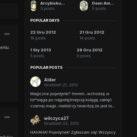
Arcybiskup z Canterbury
Dean Ambrows
5 posts
5 posts
POPULAR DAYS
22 Gru 2012
21 Gru 2012
16 posts
14 posts
eniu.
1 Sty 2013
28 Gru 2012
5 posts
5 posts
POPULAR POSTS
Alder
Grudzień 21, 2012
Magiczne pojedynki? hmmm...wchodzę w
to!*sięga po najpotężniejszą księgę zaklęć
czarnej magii...niektórzy twierdzą że jest to...
wilczyca27
Grudzień 22, 2012
HAHAHA! Pojedynek! Zgłaszam się! Wszyscy