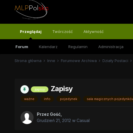
Przeglądaj
Twórczość
Aktywność
Forum
Kalendarz
Regulamin
Administracja
Strona główna
Inne
Forumowe Archiwa
Działy Postaci
Zapisy
zapisy
ważne
info
pojedynek
sala magicznych pojedynkó
Przez
Gość
,
Grudzień 21, 2012
w
Casual