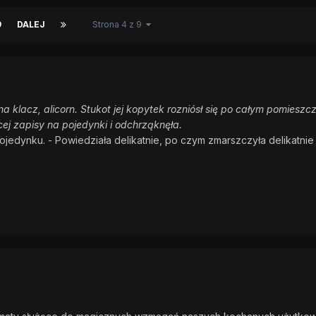
9
DALEJ
Strona 4 z 9
a klacz, alicorn. Stukot jej kopytek rozniósł się po całym pomieszcz
ej zapisy na pojedynki i odchrząknęła.
ojedynku. - Powiedziała delikatnie, po czym zmarszczyła delikatnie