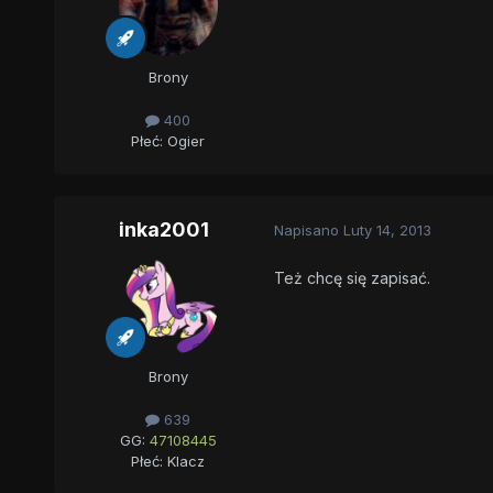
Brony
400
Płeć:
Ogier
inka2001
Napisano
Luty 14, 2013
Też chcę się zapisać.
Brony
639
GG:
47108445
Płeć:
Klacz