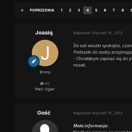
POPRZEDNIA
1
2
3
4
5
6
7
8
Joasiq
Napisano
Styczeń 15, 2013
Do sali weszła spokojna, czarn
Podeszła do osoby przyjmując
- Chciałabym zapisać się do p
nosek.
Brony
80
Płeć:
Ogier
Gość
Napisano
Styczeń 15, 2013
Mała informacja: