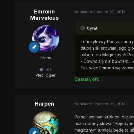
Emronn
Napisano
Styczeń 22, 2013
Marvelous
Cytat
Tuńczykowy Pan zasiada pr
dłubań skierowała jego gł
naboru do Magicznych Pojed
Brony
-
Dawno się nie bawiłem..
Tak więc Emronn się zapisu
403
Płeć:
Ogier
Casual, ofc.
Harpen
Napisano
Styczeń 22, 2013
Po sali wolnym krokiem przec
uszu dotarły słowa "Pojedynek
magicznym turnieju będę to j