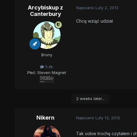
Arcybiskup z
Napisano
Luty 2, 2013
Canterbury
Chcę wziąć udział.
Brony
5.8k
Płeć:
Steven Magnet
2 weeks later...
Nikern
Napisano
Luty 13, 2013
Tak sobie trochę czytałem i s