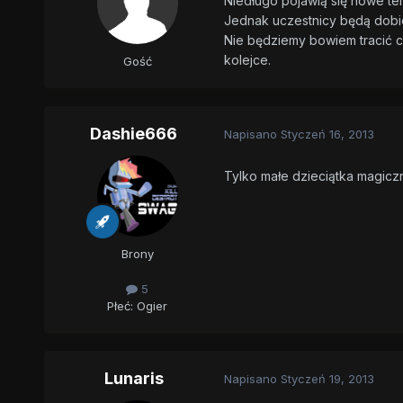
Niedługo pojawią się nowe t
Jednak uczestnicy będą dobier
Nie będziemy bowiem tracić c
kolejce.
Gość
Dashie666
Napisano
Styczeń 16, 2013
Tylko małe dzieciątka magiczne
Brony
5
Płeć:
Ogier
Lunaris
Napisano
Styczeń 19, 2013