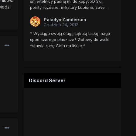
ników.
śmiertelnicy padną mi do kopyt xD Skill
iedzi.
pointy rozdane, mikstury kupione, save...
Paladyn Zanderson
Grudzień 24, 2012
* Wyciąga swoją długą sękatą laskę maga
spod szarego płaszcza* Gotowy do walki
*stawia runę Cirth na liście *
Discord Server