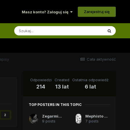
Zarejestruj się
Masz konto? Zaloguj się
apisy
Cała aktywność
Odpowiedzi
Created
Ostatnia odpowiedź
214
13 lat
6 lat
TOP POSTERS IN THIS TOPIC
2
Zegarmistrz
Mephisto The Undying
9 posts
7 posts