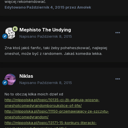
więcej rekomendować.
Edytowano
Październik 4, 2015
przez Amolek
Mephisto The Undying
Napisano
Październik 8, 2015
Zna ktoś jakiś fanfic, taki żeby poheheszkować, najlepiej
oneshot, może być z randomem. Jakaś komedia lekka.
Niklas
Napisano
Październik 8, 2015
No to obczaj kilka moich dzieł xd
http://mlppolska.pl/topic/10135-ci-źli-atakują-wiosną-
oneshotcomedyrandomborsukslice-of-life/
http://mlppolska.pl/topic/11150-przemawiający-ze-szczytu-
oneshotcomedyrandom/
http://mlppolska.pl/topic/13171-15-konkurs-literacki-