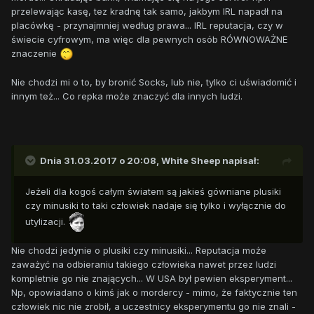
przelewając kasę, tez kradnę tak samo, jakbym IRL napadł na
placówkę - przynajmniej według prawa... IRL reputacja, czy w
świecie cyfrowym, ma więc dla pewnych osób RÓWNOWAŻNE
znaczenie
Nie chodzi mi o to, by bronić Socks, lub nie, tylko ci uświadomić i
innym też... Co repka może znaczyć dla innych ludzi.
Dnia 31.03.2017 o 20:08,
White Sheep
napisał:
Jeżeli dla kogoś całym światem są jakieś gówniane plusiki
czy minusiki to taki człowiek nadaje się tylko i wyłącznie do
utylizacji.
Nie chodzi jedynie o plusiki czy minusiki... Reputacja może
zaważyć na odbieraniu takiego człowieka nawet przez ludzi
kompletnie go nie znających... W USA był pewien eksperyment...
Np, opowiadano o kimś jak o mordercy - mimo, że faktycznie ten
człowiek nic nie zrobił, a uczestnicy eksperymentu go nie znali -