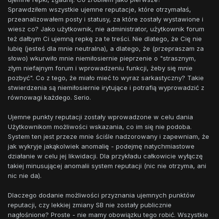
Sprawdziłem wszystkie ujemne reputacje, które otrzymałaś,
przeanalizowałem posty i statusy, za które zostały wystawione i
wiesz co? Jako użytkownik, nie administrator, użytkownik forum
też dałbym Ci ujemną repkę za te treści. Nie dlatego, że Cię nie
lubię (jesteś dla mnie neutralna), a dlatego, że (przepraszam za
słowo) wkurwiło mnie niemiłosiernie pieprzenie o "strasznym,
złym niefajnym forum i wprowadzeniu funkcji, żeby się mnie
pozbyć". Co z tego, że miało mieć to wyraz sarkastyczny? Takie
stwierdzenia są niemiłosiernie irytujące i potrafią wyprowadzić z
równowagi każdego. Serio.
Ujemne punkty reputacji zostały wprowadzone w celu dania
Użytkownikom możliwości wskazania, co im się nie podoba.
System ten jest przeze mnie ściśle nadzorowany i zapewniam, że
jak wykryje jakąkolwiek anomalię - podejmę natychmiastowe
działanie w celu jej likwidacji. Dla przykładu całkowicie wyłączę
takiej minusującej anomalii system reputacji (nic nie otrzyma, ani
nic nie da).
Dlaczego dodanie możliwości przyznania ujemnych punktów
reputacji, czy lekkiej zmiany SB nie zostały publicznie
nagłośnione? Proste - nie mamy obowiązku tego robić. Wszystkie