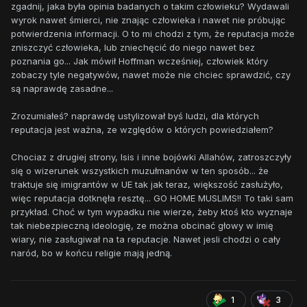
zgadnij, jaka była opinia badanych o takim człowieku? Wydawali
wyrok nawet śmierci, nie znając człowieka i nawet nie próbując
potwierdzenia informacji. O to mi chodzi z tym, że reputacja może
zniszczyć człowieka, lub zniechęcić do niego nawet bez
poznania go... Jak mówił Hoffman wcześniej, człowiek który
zobaczy tyle negatywów, nawet może nie chciec sprawdzić, czy
są naprawdę zasadne...
Zrozumiałeś? naprawdę ustylizował byś ludzi, dla których
reputacja jest ważna, ze względów o których powiedziałem?
Chociaz z drugiej strony, Isis i inne bojówki Allahów, zatroszczyły
się o wizerunek wszystkich muzułmanów w ten sposób... że
traktuje się imigrantów w UE tak jak teraz, większość zasłużyło,
więc reputacja dotknęła resztę... GO HOME MUSLIMS!! To taki sam
przykład. Choć w tym wypadku nie wierze, żeby ktoś kto wyznaje
tak niebezpieczną ideologię, ze można obcinać głowy w imię
wiary, nie zasługiwał na ta reputacje. Nawet jesli chodzi o cały
naród, bo w końcu religie mają jedną.
1
3