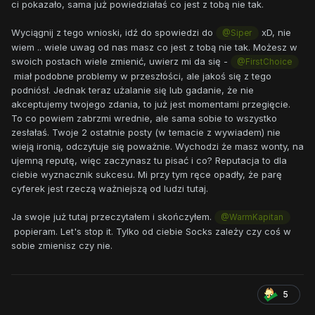
ci pokazało, sama już powiedziałaś co jest z tobą nie tak.
Wyciągnij z tego wnioski, idź do spowiedzi do
xD, nie
@Siper
wiem .. wiele uwag od nas masz co jest z tobą nie tak. Możesz w
swoich postach wiele zmienić, uwierz mi da się -
@FirstChoice
miał podobne problemy w przeszłości, ale jakoś się z tego
podniósł. Jednak teraz użalanie się lub gadanie, że nie
akceptujemy twojego zdania, to już jest momentami przegięcie.
To co powiem zabrzmi wrednie, ale sama sobie to wszystko
zesłałaś. Twoje 2 ostatnie posty (w temacie z wywiadem) nie
wieją ironią, odczytuje się poważnie. Wychodzi że masz wonty, na
ujemną reputę, więc zaczynasz tu pisać i co? Reputacja to dla
ciebie wyznacznik sukcesu. Mi przy tym ręce opadły, że parę
cyferek jest rzeczą ważniejszą od ludzi tutaj.
Ja swoje już tutaj przeczytałem i skończyłem.
@WarmKapitan
popieram. Let's stop it. Tylko od ciebie Socks zależy czy coś w
sobie zmienisz czy nie.
5