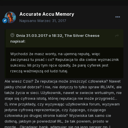
Accurate Accu Memory
Napisano
Marzec 31, 2017
Dnia 31.03.2017 o 18:32,
The Silver Cheese
napisał:
Wychodzi że masz wonty, na ujemną reputę, więc
zaczynasz tu pisać i co? Reputacja to dla ciebie wyznacznik
sukcesu. Mi przy tym ręce opadły, że parę cyferek jest
rzeczą ważniejszą od ludzi tutaj.
Ale wiesz Czisi? Że reputacja może zniszczyć człowieka? Nawet
jakby chciał dobrze? I nie, nie dotyczy to tylko spraw IRL/AFK, ale
także życia w sieci. Użytkownik, nawet w swiecie wirtualnym, nie
staje się cyfrowa istotą, której reputacja nie może przygnieść...
O, inne przykłady, czy wyzywając użytkownika forum, wyzywam
jedynie cyfrową reprezentacje, czy żyjącego, czującego
człowieka po drugiej stronie kabla? Wyzwiska tak samo cie
dotkną, jakbym je powiedział IRL, że tak powiem, prosto w
morde... Okradając bank, włamując się na jego serwer np. I