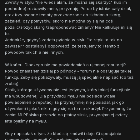
Zwroty w stylu "nie wiedziałam, że można się skarżyć" (lub im
pochodne) rozbawiły mnie, przyznaję. Po co by istniał cały dział,
oraz trzy osobne tematy przeznaczone do składania skarg,
zażaleń, czy pomysłów, skoro nie można by się na coś
pożalić/złożyć skargi/zaproponować zmiany? Nie kalkuluje mi się
to.
Jednakże, gdybyś zadała pytanie w stylu "te repki to tak na
zawsze?" dostałabyś odpowiedź, że testujemy to i tamto z
powodów takich a nie innych.
W końcu. Dlaczego nie ma powiadomień o ujemnej reputacji?
Powód znalazłem dzisiaj po północy - forum nie obsługuje takiej
funkcji. Żeby się pokazywały, muszę ją specjalnie napisać (co też
zrobię).
Silnik, którego używamy nie jest jedynym, który takiej funkcji nie
ma wbudowanej. Dla przykładu myBB nie posiada wcale
powiadomień o reputacji (a przynajmniej nie posiadał, jak go
używałem) i jakoś nikt nigdy się na to nie skarżył. Przypomnę, że
zanim MLPPolska przeszła na płatny silnik, przynajmniej cztery
lata byliśmy na myBB.
Gdy napisałaś o tym, że ktoś się zmówił i daje Ci specjalnie
ujemne repki, zgadnij. Co zrobiłem jako pierwsze?