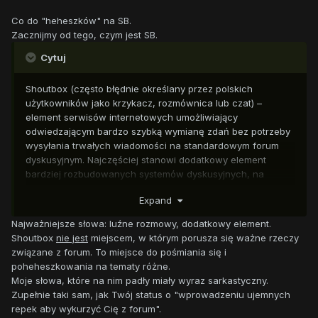
Co do "heheszków" na SB.
Zacznijmy od tego, czym jest SB.
Cytuj
Shoutbox (często błędnie określany przez polskich
użytkowników jako krzykacz, rozmównica lub czat) –
element serwisów internetowych umożliwiający
odwiedzającym bardzo szybką wymianę zdań bez potrzeby
wysyłania trwałych wiadomości na standardowym forum
dyskusyjnym. Najczęściej stanowi dodatkowy element
bardziej rozbudowanych systemów dyskusyjnych, na
przykład pozwala na poruszanie luźniejszych tematów
Expand
na forach dyskusyjnych co znacznie zmniejsza
ilość spamu czy tematów w działach typu off-topic, a więc
Najważniejsze słowa: luźne rozmowy, dodatkowy element.
jest dobrym sposobem na odciążenie witryny.
Shoutbox
nie jest
miejscem, w którym porusza się ważne rzeczy
związane z forum. To miejsce do pośmiania się i
poheheszkowania na tematy różne.
Moje słowa, które na nim padły miały wyraz sarkastyczny.
Zupełnie taki sam, jak Twój status o "wprowadzeniu ujemnych
repek aby wykurzyć Cię z forum".