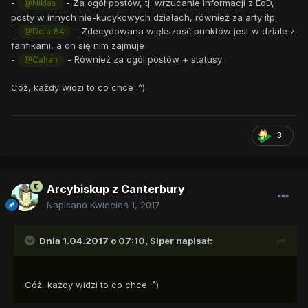
-
- Za ogół postów, tj. wrzucanie informacji z EqD,
@Niklas
posty w innych nie-kucykowych działach, również za arty itp.
-
- Zdecydowana większość punktów jest w dziale z
@Dolar84
fanfikami, a on się nim zajmuje
-
- Również za ogól postów + statusy
@Cahan
Cóż, każdy widzi to co chce :^)
3
Arcybiskup z Canterbury
Napisano
Kwiecień 1, 2017
Dnia 1.04.2017 o 07:10,
Siper
napisał:
Cóż, każdy widzi to co chce :^)