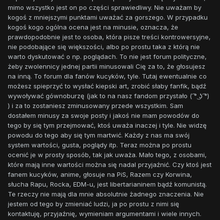
mimo wszystko jest on po części sprawiedliwy. Nie uważam by
kogoś z mniejszymi punktami uważać za gorszego. W przypadku
kogoś kogo ogólna ocena jest na minusie, oznacza, że
prawdopodobnie jest to osoba, która pisze treści kontrowersyjne,
nie podobające się większości, albo po prostu taka z którą nie
warto dyskutować o np. poglądach. To nie jest forum polityczne,
żeby zwolennicy jednej partii minusowali Cię za to, że głosujesz
na inną. To forum dla fanów kucyków, tyle. Tutaj ewentualnie co
możesz spieprzyć to wysłać kiepski art, zrobić słaby fanfik, bądź
wywoływać gównoburzę (jak to na nasz fandom przystało ( ͡° ͜ʖ ͡°)
) i za to zostaniesz zminusowany przede wszystkim. Sam
dostałem minusy za swoje posty i jakoś nie mam powodów do
tego by się tym przejmować, ktoś uważa inaczej i tyle. Nie widzę
powodu do tego aby się tym martwić. Każdy z nas ma swój
system wartości, gusta, poglądy itp. Teraz można po prostu
ocenić je w prosty sposób, tak jak uważa. Mało tego, z osobami,
które mają inne wartości można się nadal przyjaźnić. Czy ktoś jest
fanem kucyków, anime, głosuje na PiS, Razem czy Korwina,
słucha Rapu, Rocka, EDM-u, jest libertarianinem bądź komunistą.
Te rzeczy nie mają dla mnie absolutnie żadnego znaczenia. Nie
jestem od tego by zmieniać ludzi, ja po prostu z nimi się
kontaktuję, przyjaźnię, wymieniam argumentami i wiele innych.