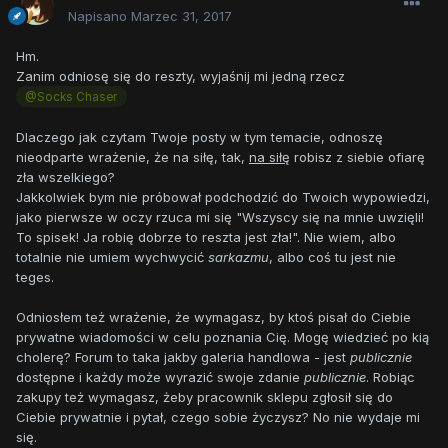
Napisano
Marzec 31, 2017
Hm.
Zanim odniosę się do reszty, wyjaśnij mi jedną rzecz
@Socks Chaser
Dlaczego jak czytam Twoje posty w tym temacie, odnoszę
nieodparte wrażenie, że na siłę, tak,
na siłę
robisz z siebie ofiarę
zła wszelkiego?
Jakkolwiek bym nie próbował podchodzić do Twoich wypowiedzi,
jako pierwsze w oczy rzuca mi się "Wszyscy się na mnie uwzięli!
To spisek! Ja robię dobrze to reszta jest zła!". Nie wiem, albo
totalnie nie umiem wychwycić
sarkazmu
, albo coś tu jest nie
teges.
Odniosłem też wrażenie, że wymagasz, by ktoś pisał do Ciebie
prywatne wiadomości w celu poznania Cię. Mogę wiedzieć po kią
cholerę? Forum to taka jakby galeria handlowa - jest
publicznie
dostępne i każdy może wyrazić swoje zdanie
publicznie
. Robiąc
zakupy też wymagasz, żeby pracownik sklepu zgłosił się do
Ciebie prywatnie i pytał, czego sobie życzysz? No nie wydaje mi
się.