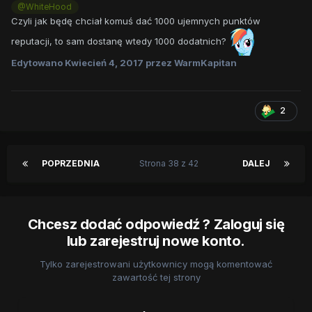
@WhiteHood
Czyli jak będę chciał komuś dać 1000 ujemnych punktów
reputacji, to sam dostanę wtedy 1000 dodatnich?
Edytowano
Kwiecień 4, 2017
przez WarmKapitan
2
POPRZEDNIA
Strona 38 z 42
DALEJ
Chcesz dodać odpowiedź ? Zaloguj się
lub zarejestruj nowe konto.
Tylko zarejestrowani użytkownicy mogą komentować
zawartość tej strony