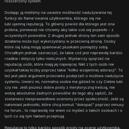
rozszerzony system.
Dodając ją mieliśmy na uwadze możliwość nadużywania tej
funkcji do flame'owania użytkownika, którego się nie
lubi ujemną reputacją. To główny powód dla którego jest ona
próbna, ponieważ nie chcemy aby takie coś się pojawiło - z
oczywistych powodów. Z drugiej jednak strony ten sam sposób
działania może być wykorzystany w przeciwną stronę. Osoby
które się lubią mogą spamować plusikami pomiędzy sobą.
Chciałbym jednak zaznaczyć, że takie coś jest naprawdę bardzo
rzadkie i dotyczy tylko nielicznych. Wystarczy spojrzeć na
reputację osób, które mają jej najwięcej. Nikt z tych osób nie
uzyskał takiej liczby poprzez takie "kółko wzajemnej adoracji". To
też jest jakiś argument przeciwko podejrzeń o możliwe nadużycie
systemu. Uwierz mi, normalna osoba ma gdzieś to czy Ciebie lubi
czy nie. Jeśli piszesz dobre posty z merytoryczną treścią, nie
widzę absolutnie żadnych powodów do tego aby sądzić, że
zostaniesz niesprawiedliwie oceniony przez społeczność. Jeśli są
natomiast jednostki, które chcą komuś "dokopać" poprzez minusy
na forum... to naprawdę nie wiem co myśleć o takich osobach i o
tych co się tym faktem przejmują.
Reputacja to tylko bardzo sposób prosty na ocenę użytkownika,