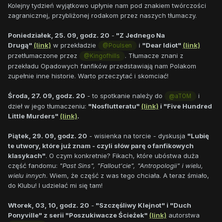
Kolejny tydzień wyjątkowo upłynie nam pod znakiem twórczości
zagranicznej, przybliżonej rodakom przez naszych tłumaczy.
Poniedziałek, 25. 09, godz. 20
-
"Z Jednego Na
Drugą"
(link)
w przekładzie
i
"Dear Idiot"
(link)
@Poulsen
przetłumaczone przez
. Tłumacze znani z
@Kingofhills
przekładu Opadowych fanfików przedstawiają nam Polakom
zupełnie inne historie. Warto przeczytać i skomciać!
Środa, 27. 09, godz. 20
- to spotkanie należy do
i
@aTOM
dzieł w jego tłumaczeniu:
"Nosflutteratu"
(link)
i "Five Hundred
Little Murders"
(link)
.
Piątek, 29. 09, godz. 20
- wisienka na torcie - dyskusja
"Lubię
te utwory, które już znam - czyli słów parę o fanfikowych
klasykach"
. O czym konkretnie? Fikach, które ubóstwa duża
część fandomu:
"Past Sins", "Fallout'cie", "Antropologii" i wielu,
wielu innych
. Wiem, że część z was tego chciała. A teraz śmiało,
do Klubu! I udzielać mi się tam!
Wtorek, 03, 10, godz. 20
-
"Szczęśliwy Klejnot" i "Duch
Ponyville" z serii "Poszukiwacze Ścieżek"
(link)
autorstwa