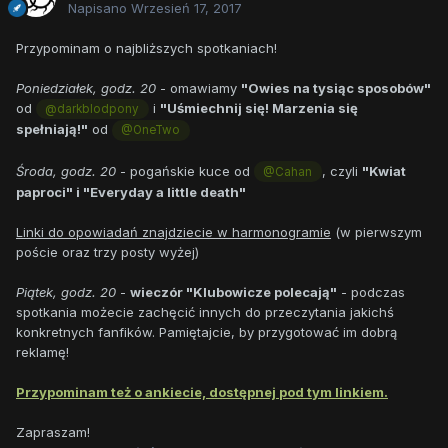
Napisano
Wrzesień 17, 2017
Przypominam o najbliższych spotkaniach!
Poniedziałek, godz. 20
- omawiamy
"Owies na tysiąc sposobów"
od
i
"Uśmiechnij się! Marzenia się
@darkblodpony
spełniają!"
od
@OneTwo
Środa, godz. 20
- pogańskie kuce od
, czyli
"Kwiat
@Cahan
paproci" i "Everyday a little death"
Linki do opowiadań znajdziecie w harmonogramie
(w pierwszym
poście oraz trzy posty wyżej)
Piątek, godz. 20
-
wieczór "Klubowicze polecają"
- podczas
spotkania możecie zachęcić innych do przeczytania jakichś
konkretnych fanfików. Pamiętajcie, by przygotować im dobrą
reklamę!
Przypominam też o ankiecie, dostępnej pod tym linkiem.
Zapraszam!