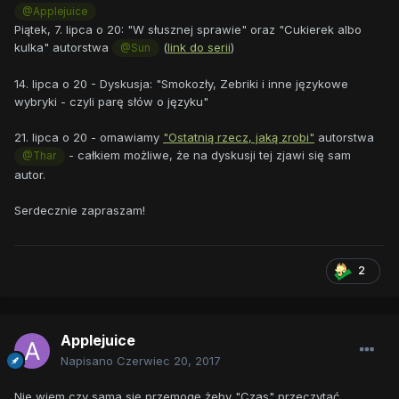
@Applejuice
Piątek, 7. lipca o 20: "W słusznej sprawie" oraz "Cukierek albo
kulka" autorstwa
(
link do serii
)
@Sun
14. lipca o 20 - Dyskusja: "Smokozły, Zebriki i inne językowe
wybryki - czyli parę słów o języku"
21. lipca o 20 - omawiamy
"Ostatnią rzecz, jaką zrobi"
autorstwa
- całkiem możliwe, że na dyskusji tej zjawi się sam
@Thar
autor.
Serdecznie zapraszam!
2
Applejuice
Napisano
Czerwiec 20, 2017
Nie wiem czy sama się przemogę żeby "Czas" przeczytać