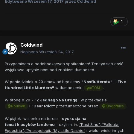
Edytowano
Wrzesień 17, 2017
przez Coldwind
1
Coldwind
Napisano
Wrzesień 24, 2017
Przypominam o nadchodzących spotkaniach! Ten tydzień dość
wyjątkowo upłynie nam pod znakiem tłumaczeń.
W poniedziałek o 20 omawiać będziemy
"Nosflutteratu" i "Five
Hundred Little Murders"
w tłumaczeniu
.
@aTOM
W środę o 20 -
"Z Jednego Na Drugą"
w przekładzie
i
"Dear Idiot"
przetłumaczone przez
.
@Poulsen
@Kingofhills
W piątek wisienka na torcie -
dyskusja na
temat klasyków fandomu
- czyli m. in.
"Past Sins", "Fallouta:
Equestria", "Antropologii, "My Little Dashie"
i wielu, wielu innych