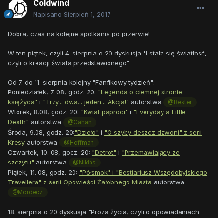
Coldwind
Napisano
Sierpień 1, 2017
Dobra, czas na kolejne spotkania po przerwie!
W ten piątek, czyli 4. sierpnia o 20 dyskusja "I stała się światłość,
czyli o kreacji świata przedstawionego"
Od 7. do 11. sierpnia kolejny "Fanfikowy tydzień":
Poniedziałek, 7. 08, godz. 20:
"Legenda o ciemnej stronie
księżyca"
i
"Trzy... dwa... jeden... Akcja!"
autorstwa
@Bester
Wtorek, 8,08, godz. 20:
"Kwiat paproci"
i
"Everyday a Little
Death"
autorstwa
@Cahan
Środa, 9.08, godz. 20:
"Dzieło"
i
"O szyby deszcz dzwoni" z serii
Kresy
autorstwa
@Hoffman
Czwartek, 10. 08, godz. 20:
"Detrot"
i
"Przemawiający ze
szczytu"
autorstwa
@Niklas
Piątek, 11. 08, godz. 20:
"Półsmok" i "Bestiariusz Wszędobylskiego
Travellera" z serii Opowieści Żałobnego Miasta
autorstwa
@Mordecz
18. sierpnia o 20 dyskusja "Proza życia, czyli o opowiadaniach