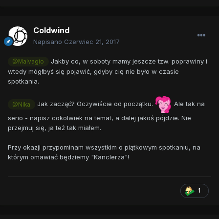
Coldwind
Napisano
Czerwiec 21, 2017
Jakby co, w soboty mamy jeszcze tzw. poprawiny i
@Malvagio
wtedy mógłbyś się pojawić, gdyby cię nie było w czasie
spotkania.
Jak zacząć? Oczywiście od początku.
Ale tak na
@Nika
serio - napisz cokolwiek na temat, a dalej jakoś pójdzie. Nie
przejmuj się, ja też tak miałem.
Przy okazji przypominam wszystkim o piątkowym spotkaniu, na
którym omawiać będziemy "Kanclerza"!
1