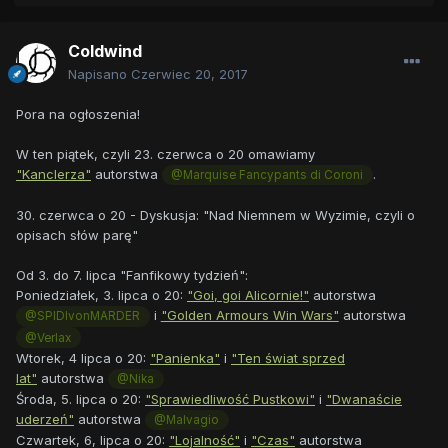
Coldwind
Napisano
Czerwiec 20, 2017
Pora na ogłoszenia!
W ten piątek, czyli 23. czerwca o 20 omawiamy
"Kanclerza"
autorstwa
.
@Marquise Fancypants di Coroni
30. czerwca o 20 - Dyskusja: "Nad Niemnem w Wyzimie, czyli o
opisach słów parę"
Od 3. do 7. lipca "Fanfikowy tydzień":
Poniedziałek, 3. lipca o 20:
"Goi, goi Alicornie!"
autorstwa
i
"Golden Armours Win Wars"
autorstwa
@SPIDIvonMARDER
@Verlax
Wtorek, 4 lipca o 20:
"Panienka"
i
"Ten świat sprzed
lat"
autorstwa
@Nika
Środa, 5. lipca o 20:
"Sprawiedliwość Pustkowi"
i
"Dwanaście
uderzeń"
autorstwa
@Malvagio
Czwartek, 6, lipca o 20:
"Lojalność"
i
"Czas"
autorstwa