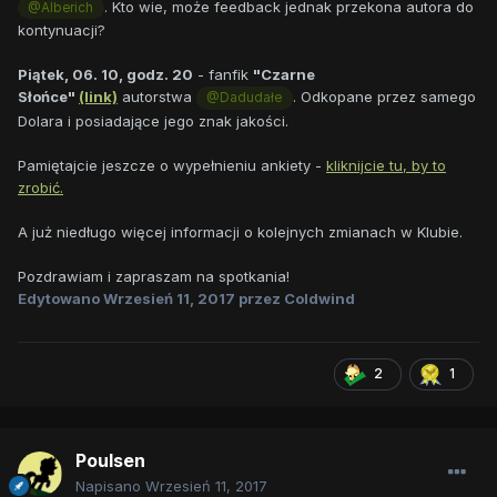
. Kto wie, może feedback jednak przekona autora do
@Alberich
kontynuacji?
Piątek, 06. 10, godz. 20
- fanfik
"Czarne
Słońce"
(link)
autorstwa
. Odkopane przez samego
@Dadudałe
Dolara i posiadające jego znak jakości.
Pamiętajcie jeszcze o wypełnieniu ankiety -
kliknijcie tu, by to
zrobić.
A już niedługo więcej informacji o kolejnych zmianach w Klubie.
Pozdrawiam i zapraszam na spotkania!
Edytowano
Wrzesień 11, 2017
przez Coldwind
2
1
Poulsen
Napisano
Wrzesień 11, 2017