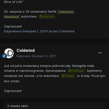
Slice of Life"
25. sierpnia o 20 omawiamy fanfik
"Szklistość:
Hiperbola"
autorstwa
@Alcyone
Zapraszam!
Edytowano
Sierpień 1, 2017
przez Coldwind
Coldwind
Napisano
Sierpień 6, 2017
Już od jutra omawiamy kolejne jednostrzały. Nastąpiła mała
zmiana w harmonogramie. Opowiadania
będziemy
@Hoffman
omawiać we wtorek, a te autorstwa
w środę. Poza tym
@Cahan
bez zmian.
Zapraszam!
2 weeks later...