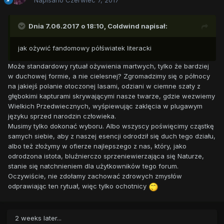
Napisano
Czerwiec 7, 2017
Dnia 7.06.2017 o 18:10,
Coldwind
napisał:
jak ożywić fandomowy półświatek literacki
Może standardowy rytuał ożywienia martwych, tylko że bardziej
w duchowej formie, a nie cielesnej? Zgromadzimy się o północy
na jakiejś polanie otoczonej lasami, odziani w ciemne szaty z
głębokimi kapturami skrywającymi nasze twarze, gdzie wezwiemy
Wielkich Przedwiecznych, wyśpiewując zaklęcia w plugawym
języku sprzed narodzin człowieka.
Musimy tylko dokonać wyboru. Albo wszyscy poświęcimy cząstkę
samych siebie, aby z naszej esencji odrodził się duch tego działu,
albo też złożymy w ofierze najlepszego z nas, który, jako
odrodzona istota, bluźnierczo sprzeniewierzająca się Naturze,
stanie się natchnieniem dla użytkowników tego forum.
Oczywiście, nie zdołamy zachować zdrowych zmysłów
odprawiając ten rytuał, więc tylko ochotnicy
2 weeks later...