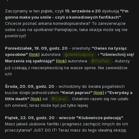
Zaczynamy w ten piątek, czyli
15. września o 20
dyskusją
"I'm
gonna make you smile - czyli o komediowych fanfikach"
.
Chcecie poznać arkana komediopisarstwa? To zarezerwujcie
sobie czas na spotkanie! Pamiętajcie, taka okazja może się nie
powtórzyć!
Poniedziałek, 18. 09, godz. 20
- oneshoty:
"Owies na tysiąc
sposobów"
(link)
autorstwa
i
"Uśmiechnij się!
@darkblodpony
Marzenia się spełniają!"
(link)
autorstwa
. Autorzy
@OneTwo
już czekają z niecierpliwością na wasze opinie. Nie zawiedźcie
ich!
Środa, 20. 09, godz. 20
- wchodzimy do świata pogańskich
kuców dzięki jednostrzałom
"Kwiat paproci"
(link)
i "Everyday a
little death"
(link)
od
. Ostatnim razem się nie udało
@Cahan
ich omówić, teraz może być już tylko lepiej.
Piątek, 22. 09, godz. 20
-
wieczór "Klubowicze polecają"
.
Masz jakieś ulubione fanfiki i pragniesz zachęcić innych do ich
przeczytania? JUST DO IT! Teraz masz do tego idealną okazję.