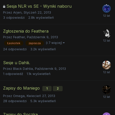
Sesja NLR vs SE - Wyniki naboru
Przez
Arjen
,
Styczeń 22, 2013
3
odpowiedzi
2.8k
wyświetleń
Zgłoszenia do Feathera
Przez
Feather
,
Październik 9, 2013
(i 7 więcej)
Łaskotek
zaprasza
24
odpowiedzi
3.2k
wyświetleń
Sesje u Dahlii.
Przez
Black Dahlia
,
Październik 9, 2013
1
odpowiedź
1.1k
wyświetleń
Zapisy do Maniego
1
2
Przez
Omega
,
Kwiecień 27, 2013
28
odpowiedzi
5.3k
wyświetleń
Zapisy do Soczka