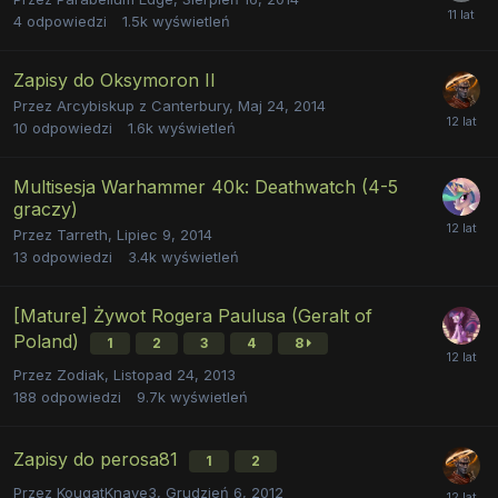
4
odpowiedzi
1.5k
wyświetleń
Zapisy do Oksymoron II
Przez
Arcybiskup z Canterbury
,
Maj 24, 2014
10
odpowiedzi
1.6k
wyświetleń
Multisesja Warhammer 40k: Deathwatch (4-5
graczy)
Przez
Tarreth
,
Lipiec 9, 2014
13
odpowiedzi
3.4k
wyświetleń
[Mature] Żywot Rogera Paulusa (Geralt of
Poland)
1
2
3
4
8
Przez
Zodiak
,
Listopad 24, 2013
188
odpowiedzi
9.7k
wyświetleń
Zapisy do perosa81
1
2
Przez
KougatKnave3
,
Grudzień 6, 2012