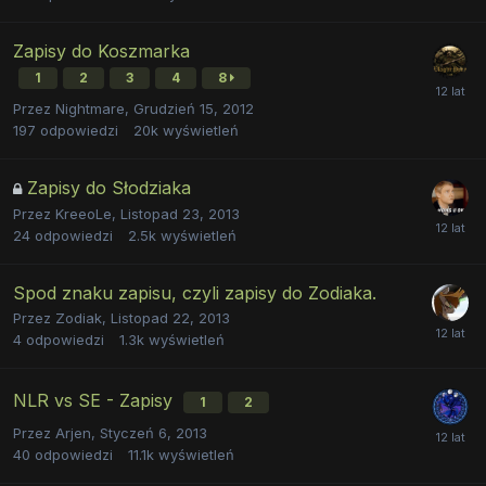
Zapisy do Koszmarka
1
2
3
4
8
Przez
Nightmare
,
Grudzień 15, 2012
197
odpowiedzi
20k
wyświetleń
Zapisy do Słodziaka
Przez
KreeoLe
,
Listopad 23, 2013
24
odpowiedzi
2.5k
wyświetleń
Spod znaku zapisu, czyli zapisy do Zodiaka.
Przez
Zodiak
,
Listopad 22, 2013
4
odpowiedzi
1.3k
wyświetleń
NLR vs SE - Zapisy
1
2
Przez
Arjen
,
Styczeń 6, 2013
40
odpowiedzi
11.1k
wyświetleń