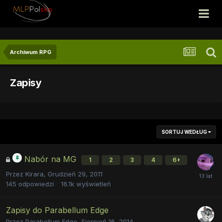
Archiwum RPG
Zapisy
SORTUJ WEDŁUG
Nabór na MG
1
2
3
4
6
Przez
Kirara
,
Grudzień 29, 2011
145
odpowiedzi
16.1k
wyświetleń
Zapisy do Parabellum Edge
Przez
Parabellum Edge
,
Sierpień 16, 2014