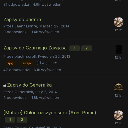
31
odpowiedzi
4.9k
wyświetleń
Zapisy do Jaenra
Przez
Jaenr Linnre
,
Marzec 29, 2014
3
odpowiedzi
1.4k
wyświetleń
Zapisy do Czarnego Zawijasa
1
2
Przez
black_scroll
,
Kwiecień 26, 2013
(i 1 więcej)
rpg
sesja
47
odpowiedzi
6.1k
wyświetleń
Zapisy do Generalka
Przez
Generalek
,
Luty 2, 2014
6
odpowiedzi
1.8k
wyświetleń
[Mature] Chłód naszych serc (Ares Prime)
1
2
Przez
Zodiak
,
Grudzień 15, 2013